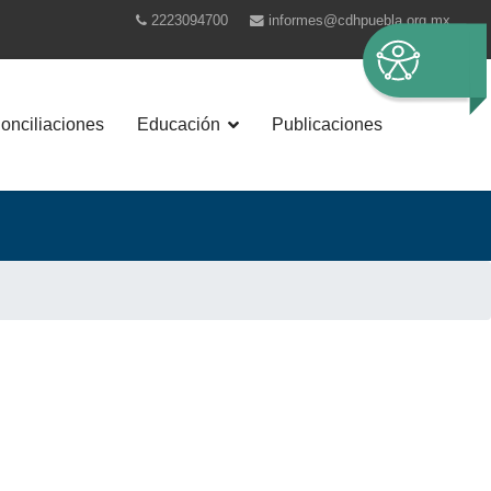
2223094700
informes@cdhpuebla.org.mx
nciliaciones
Educación
Publicaciones