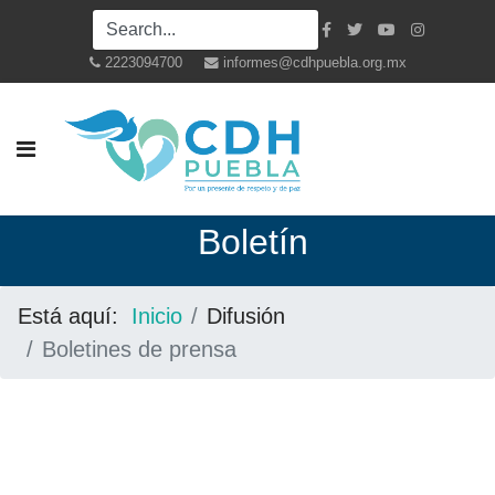
2223094700
informes@cdhpuebla.org.mx
Boletín
Está aquí:
Inicio
Difusión
Boletines de prensa