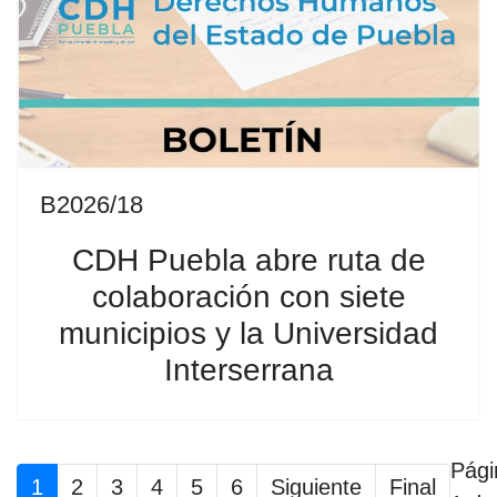
B2026/18
CDH Puebla abre ruta de
colaboración con siete
municipios y la Universidad
Interserrana
Pági
1
2
3
4
5
6
Siguiente
Final