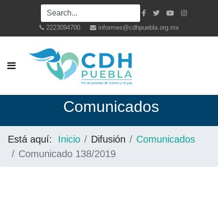
2223094700
informes@cdhpuebla.org.mx
Co
municados
Está aquí:
Inicio
Difusión
Comunicados
Comunicado 138/2019