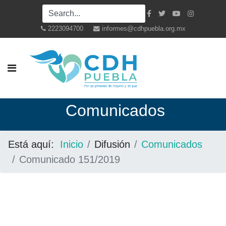
2223094700
informes@cdhpuebla.org.mx
Co
municados
Está aquí:
Inicio
Difusión
Comunicados
Comunicado 151/2019