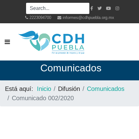
2223094700
informes@cdhpuebla.org.mx
Co
municados
Está aquí:
Inicio
Difusión
Comunicados
Comunicado 002/2020