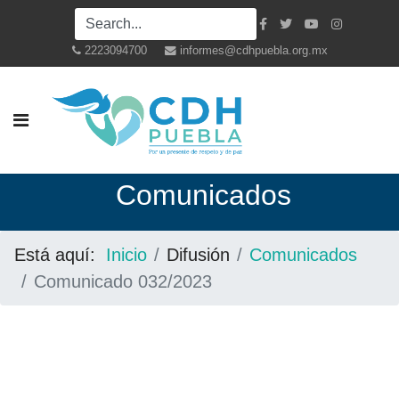
2223094700
informes@cdhpuebla.org.mx
Co
municados
Está aquí:
Inicio
Difusión
Comunicados
Comunicado 032/2023