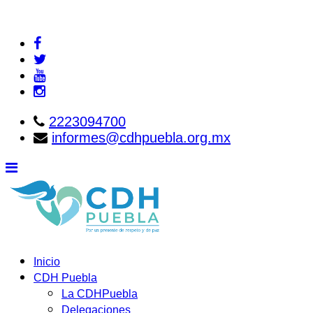
2223094700
informes@cdhpuebla.org.mx
Inicio
CDH Puebla
La CDHPuebla
Delegaciones