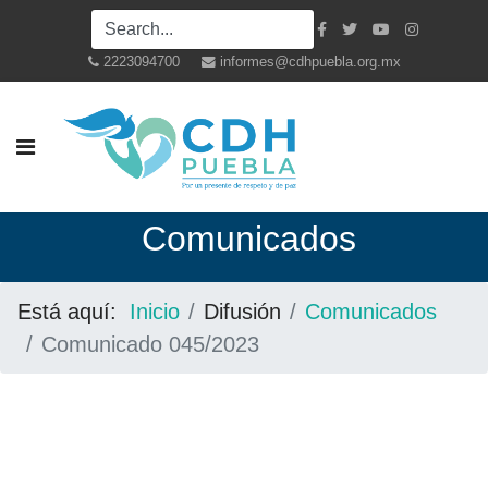
2223094700
informes@cdhpuebla.org.mx
Co
municados
Está aquí:
Inicio
Difusión
Comunicados
Comunicado 045/2023