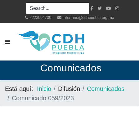
2223094700
informes@cdhpuebla.org.mx
Co
municados
Está aquí:
Inicio
Difusión
Comunicados
Comunicado 059/2023