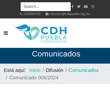
2223094700
informes@cdhpuebla.org.mx
Co
municados
Está aquí:
Inicio
Difusión
Comunicados
Comunicado 006/2024