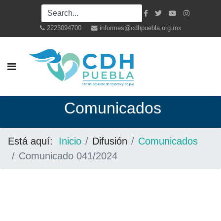
2223094700
informes@cdhpuebla.org.mx
Co
municados
Está aquí:
Inicio
Difusión
Comunicados
Comunicado 041/2024