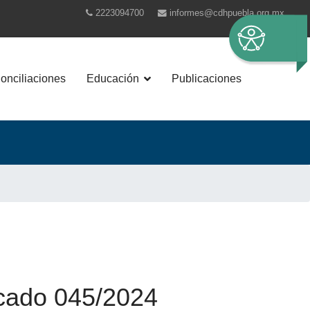
2223094700
informes@cdhpuebla.org.mx
nciliaciones
Educación
Publicaciones
ado 045/2024