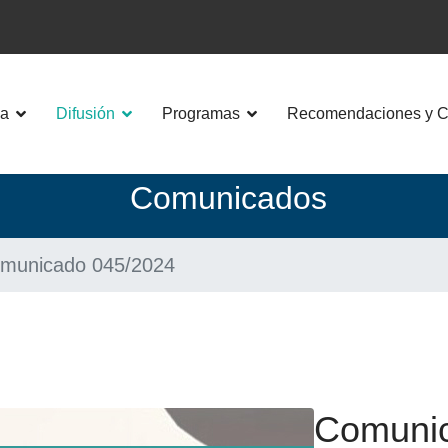
a
Difusión
Programas
Recomendaciones y Co
Co
municados
municado 045/2024
Comunic