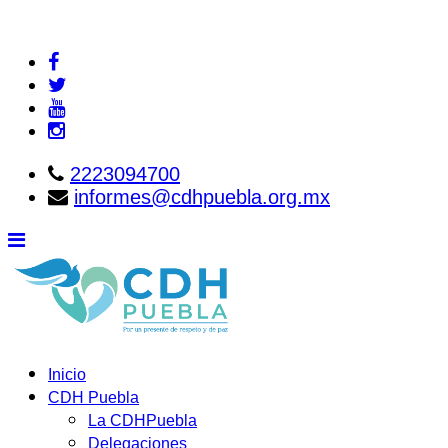
2223094700
informes@cdhpuebla.org.mx
Inicio
CDH Puebla
La CDHPuebla
Delegaciones