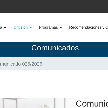
a
Difusión
Programas
Recomendaciones y Co
Co
municados
municado 025/2026
Comunic