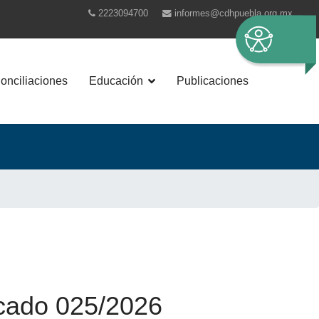
2223094700
informes@cdhpuebla.org.mx
nciliaciones
Educación
Publicaciones
ado 025/2026