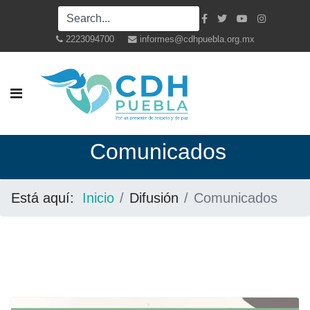
2223094700
informes@cdhpuebla.org.mx
Co
municados
Está aquí:
Inicio
Difusión
Comunicados