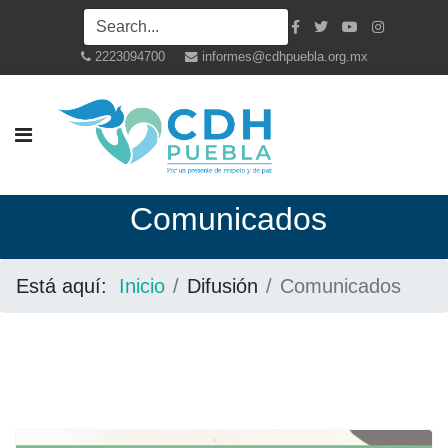
2223094700
informes@cdhpuebla.org.mx
Co
municados
Está aquí:
Inicio
Difusión
Comunicados