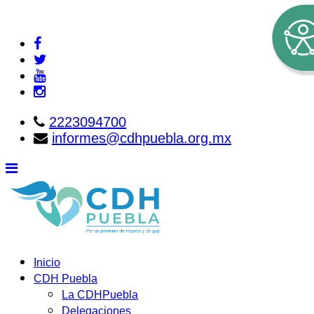
2223094700
informes@cdhpuebla.org.mx
Inicio
CDH Puebla
La CDHPuebla
Delegaciones